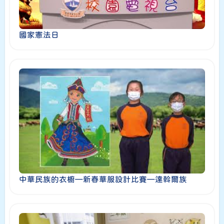
國家憲法日
中華民族的衣櫥—新春華服設計比賽—達斡爾族