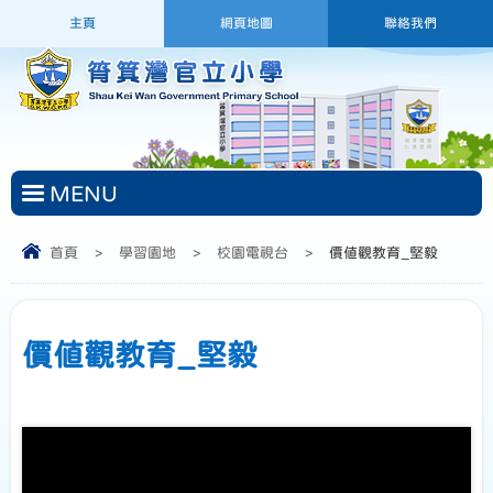
主頁
網頁地圖
聯絡我們
MENU
首頁
>
學習園地
>
校園電視台
>
價值觀教育_堅毅
價值觀教育_堅毅