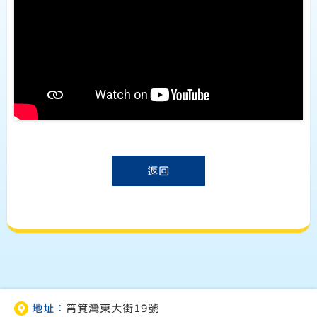
返回
地址：
筲箕灣東大街19號