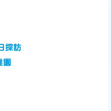
5日探訪
稚園