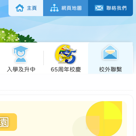
主頁
網頁地圖
聯絡我們
入學及升中
65周年校慶
校外聯繫
園