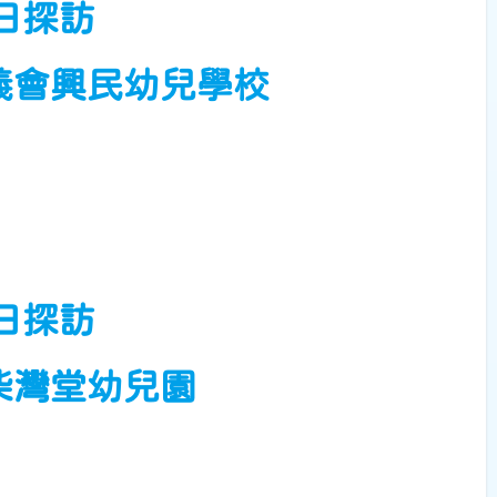
2日探訪
義會興民幼兒學校
2日探訪
柴灣堂幼兒園