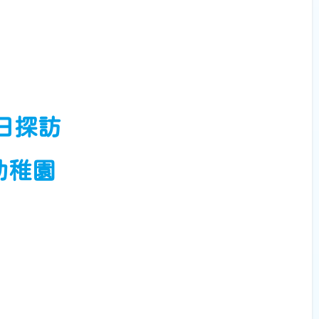
9日探訪
幼稚園