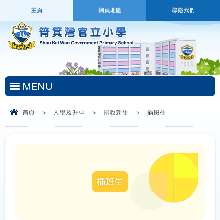
主頁
網頁地圖
聯絡我們
MENU
首頁
>
入學及升中
>
招收新生
>
插班生
插班生