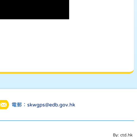
電郵：
skwgps@edb.gov.hk
By: ctd.hk