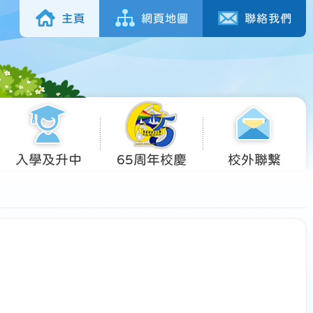
主頁
網頁地圖
聯絡我們
入學及升中
65周年校慶
校外聯繫