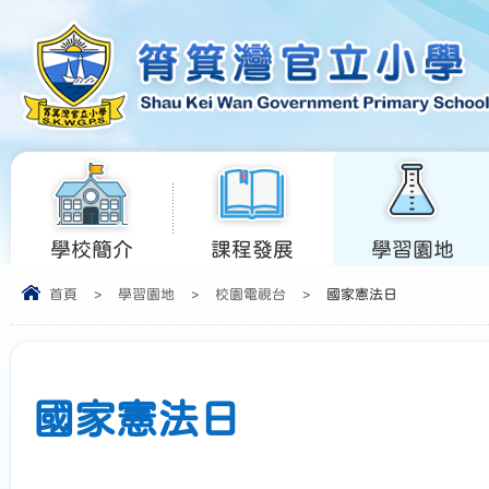
學校簡介
課程發展
學習園地
首頁
>
學習園地
>
校園電視台
>
國家憲法日
國家憲法日