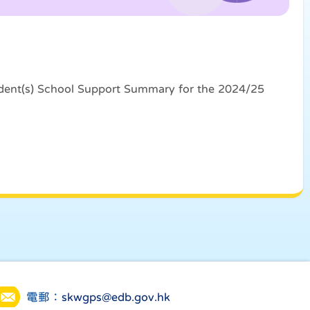
dent(s) School Support Summary for the 2024/25
電郵：
skwgps@edb.gov.hk