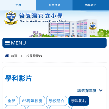
主頁
網頁地圖
聯絡我們
MENU
首頁
>
校園電視台
學科影片
請選擇年度
全部
65周年校慶
學校簡介
學科影片