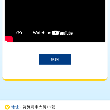
返回
地址：
筲箕灣東大街19號