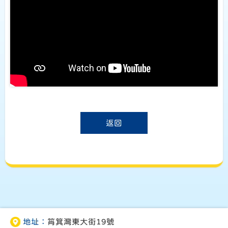
返回
地址：
筲箕灣東大街19號