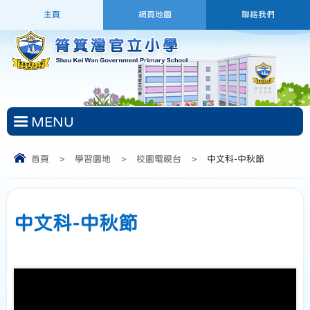
主頁
網頁地圖
聯絡我們
MENU
首頁
>
學習園地
>
校園電視台
>
中文科-中秋節
中文科-中秋節