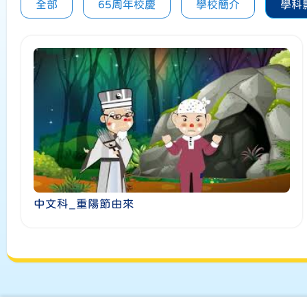
全部
65周年校慶
學校簡介
學科
中文科_重陽節由來