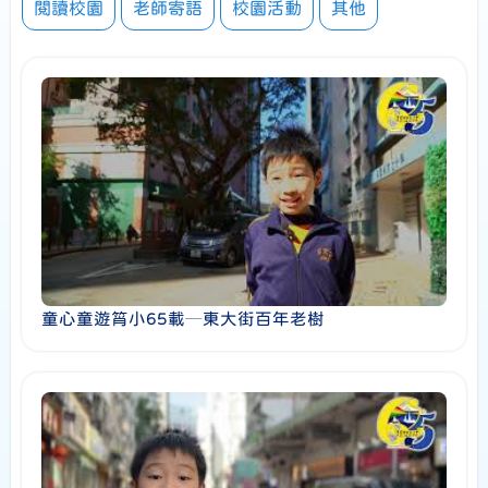
閱讀校園
老師寄語
校園活動
其他
童心童遊筲小65載─東大街百年老樹