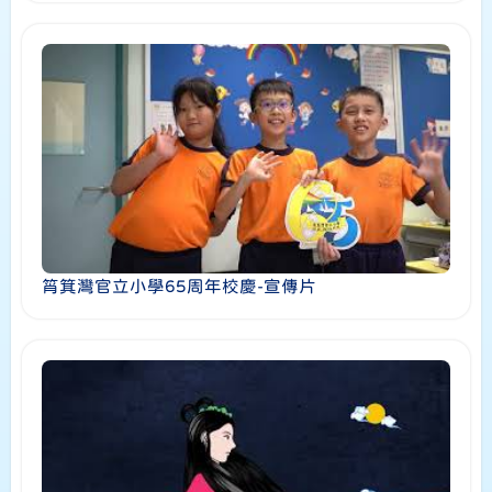
筲箕灣官立小學65周年校慶-宣傳片