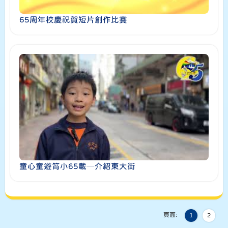
65周年校慶祝賀短片創作比賽
童心童遊筲小65載─介紹東大街
頁面:
1
2