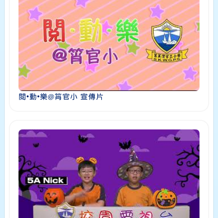
閲•動•樂@筲官小 宣傳片