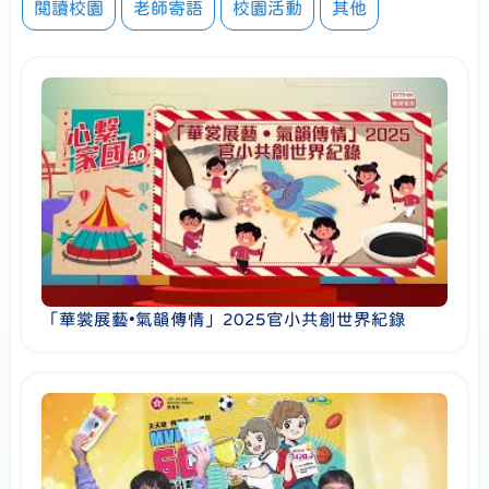
閱讀校園
老師寄語
校園活動
其他
「華裳展藝•氣韻傳情」2025官小共創世界紀錄