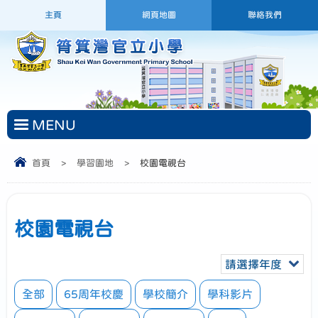
主頁
網頁地圖
聯絡我們
MENU
首頁
>
學習園地
>
校園電視台
校園電視台
請選擇年度
全部
65周年校慶
學校簡介
學科影片