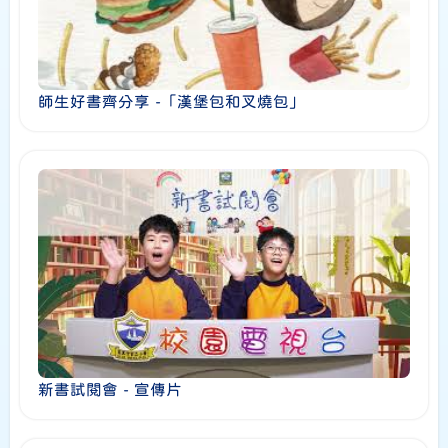
師生好書齊分享 -「漢堡包和叉燒包」
新書試閱會 - 宣傳片