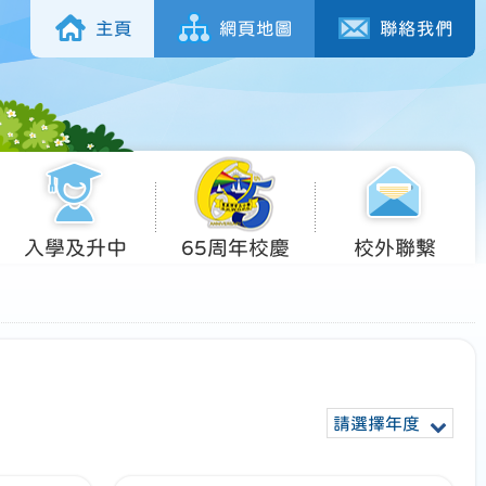
主頁
網頁地圖
聯絡我們
入學及升中
65周年校慶
校外聯繫
請選擇年度