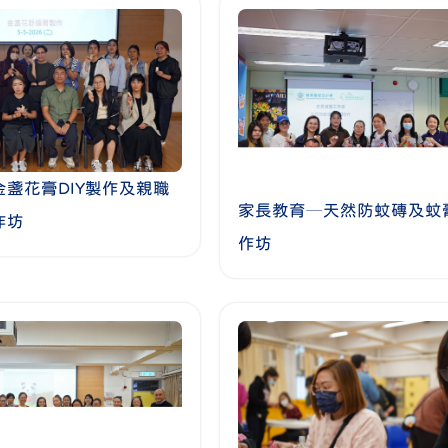
盞花膏DIY製作及親職
家長教育─天然防蚊磚及蚊
作坊
作坊