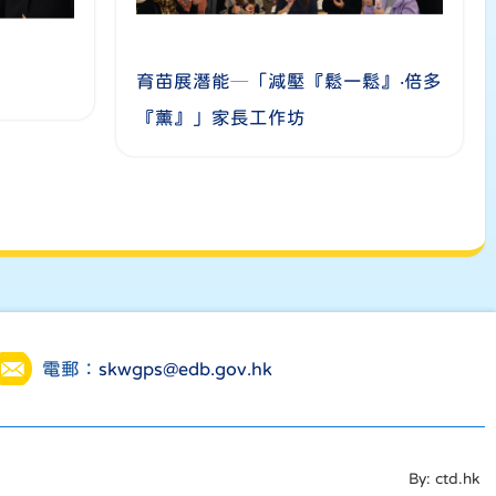
育苗展潛能─「減壓『鬆一鬆』‧倍多
『薰』」家長工作坊
電郵：
skwgps@edb.gov.hk
By: ctd.hk