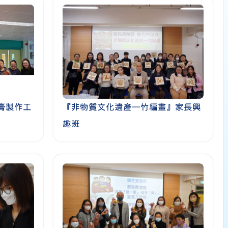
膏製作工
『非物質文化遺產—竹編畫』家長興
趣班