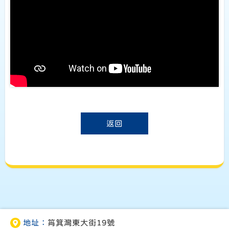
返回
地址：
筲箕灣東大街19號