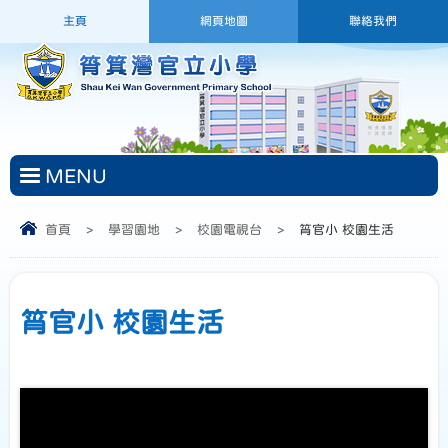
主頁
網頁地圖
聯絡我們
MENU
首頁
>
學習園地
>
校園電視台
>
筲官小 校園生活
筲官小 校園生活