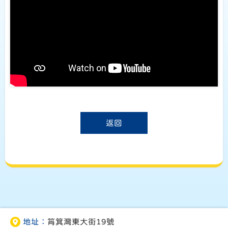
返回
地址：
筲箕灣東大街19號