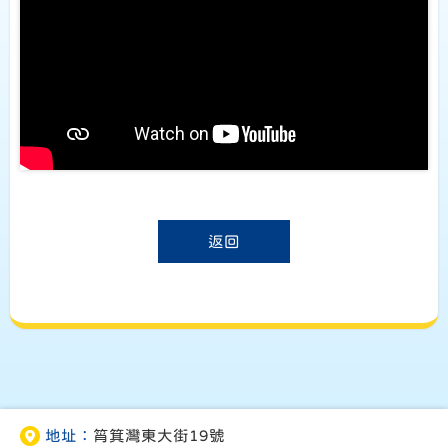
返回
地址：
筲箕灣東大街19號