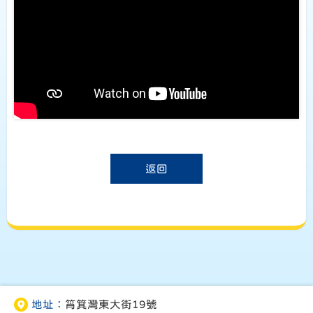
返回
地址：
筲箕灣東大街19號