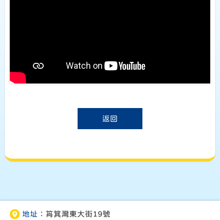
返回
地址：
筲箕灣東大街19號