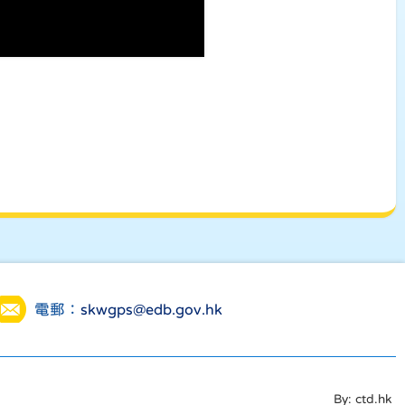
電郵：
skwgps@edb.gov.hk
By: ctd.hk