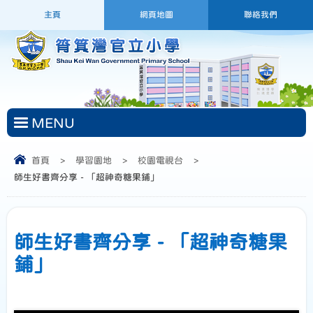
主頁
網頁地圖
聯絡我們
MENU
首頁
>
學習園地
>
校園電視台
>
師生好書齊分享 - 「超神奇糖果鋪」
師生好書齊分享 - 「超神奇糖果
鋪」