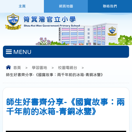
主頁
網頁地圖
聯絡我們
MENU
首頁
>
學習園地
>
校園電視台
>
師生好書齊分享-《國寶故事：兩千年前的冰箱-青銅冰鑒》
師生好書齊分享-《國寶故事：兩
千年前的冰箱-青銅冰鑒》