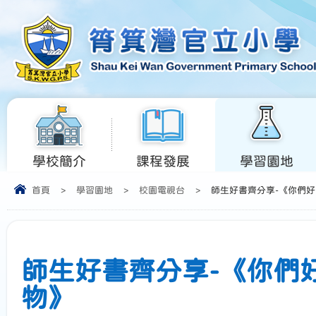
學校簡介
課程發展
學習園地
首頁
>
學習園地
>
校園電視台
>
師生好書齊分享-《你們好
師生好書齊分享-《你們
物》