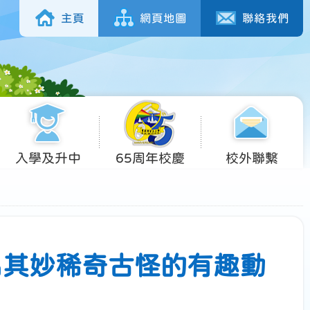
主頁
網頁地圖
聯絡我們
入學及升中
65周年校慶
校外聯繫
名其妙稀奇古怪的有趣動