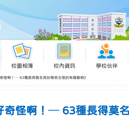
校園相簿
校內資訊
學校伙伴
奇怪啊！─ 63種長得莫名其妙稀奇古怪的有趣動物》
好奇怪啊！─ 63種長得莫