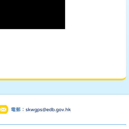
電郵：
skwgps@edb.gov.hk