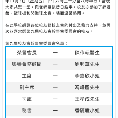
年11月3日（星期五）下午六時三十分至八時舉行，當晚
大家共聚一堂，與老師暢談昔日趣事。校友亦參加了躲避
盤、籃球機和閃避球比賽，場面溫馨熱鬧。
在此學校感謝各位校友對校友會的付出及鼎力支持，並再
次恭喜當選第九屆校友會幹事會委員會的校友。
第九屆校友會幹事會委員會名單︰
榮譽會長
—
陳作耘醫生
榮譽會務顧問
—
劉興華先生
主席
—
李嘉欣小姐
副主席
—
馮耀圖先生
司庫
—
王孝成先生
秘書
—
香麗雅小姐