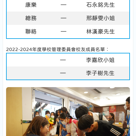
康樂
—
石永銘先生
總務
—
邢靜雯小姐
聯絡
—
林漢豪先生
2022-2024年度學校管理委員會校友成員名單︰
—
李嘉欣小姐
—
李子樹先生