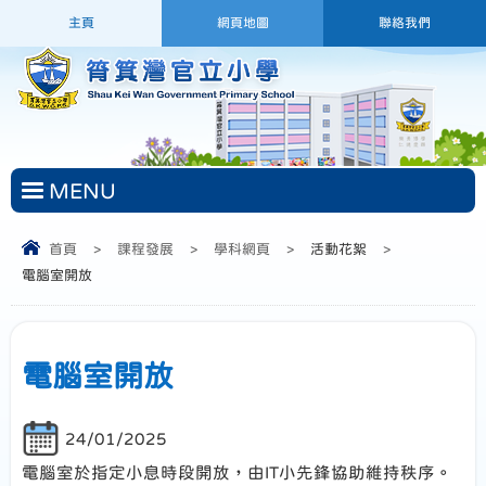
主頁
網頁地圖
聯絡我們
MENU
首頁
>
課程發展
>
學科網頁
>
活動花絮
>
電腦室開放
電腦室開放
24/01/2025
電腦室於指定小息時段開放，由IT小先鋒協助維持秩序。