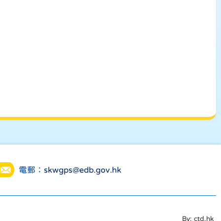
電郵：
skwgps@edb.gov.hk
By: ctd.hk