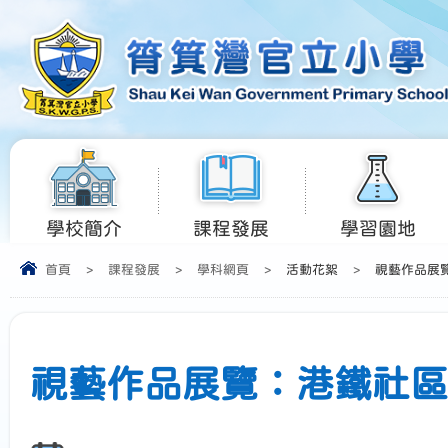
學校簡介
課程發展
學習園地
首頁
>
課程發展
>
學科網頁
>
活動花絮
>
視藝作品展覽
視藝作品展覽：港鐵社區