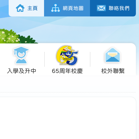
主頁
網頁地圖
聯絡我們
入學及升中
65周年校慶
校外聯繫