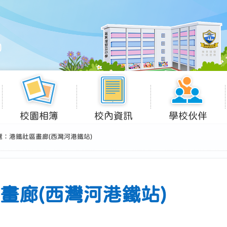
校園相簿
校內資訊
學校伙伴
：港鐵社區畫廊(西灣河港鐵站)
畫廊(西灣河港鐵站)