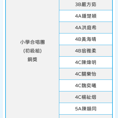
3B嚴方茹
4A鍾楚穎
4A洪庭希
4B黃海晴
小學合唱團
(初級組)
4B翁雅柔
銅獎
4C陳煒明
4C關樂怡
4C魏奕曦
4C楊祉烟
5A陳韻同