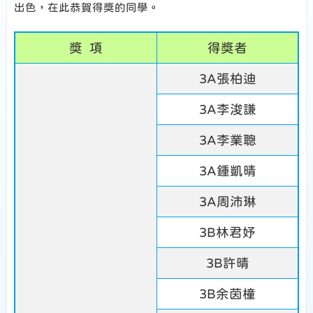
出色，在此恭賀得獎的同學。
獎 項
得獎者
3A張柏迪
3A李浚謙
3A李業聰
3A鍾凱晴
3A周沛琳
3B林君妤
3B許晴
3B余茵橦