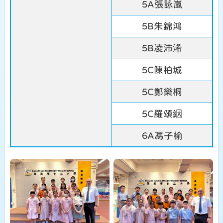
5A張詠嵐
5B朱錦鴻
5B凌沛浠
5C陳柏城
5C鄭樂桐
5C羅頌絪
6A馮子榆