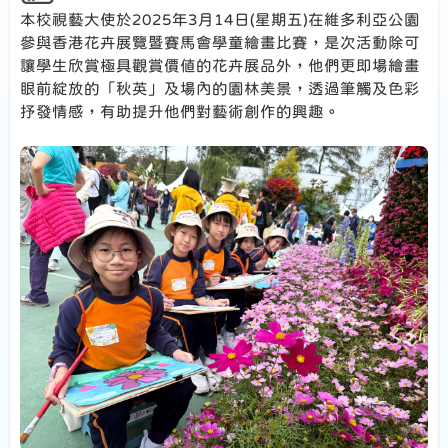
本校視藝大使於2025年3月14日(星期五)在維多利亞公園
參與香港花卉展覽暨賽馬會學童繪畫比賽，是次活動除可
讓學生欣賞極具觀賞價值的花卉展品外，他們更即場繪畫
眼前綻放的「秋英」及場內的園林美景，透過筆觸及色彩
抒發情感，有助提升他們對藝術創作的興趣。