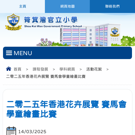
主頁
網頁地圖
聯絡我們
MENU
首頁
>
課程發展
>
學科網頁
>
活動花絮
>
二零二五年香港花卉展覽 賽馬會學童繪畫比賽
二零二五年香港花卉展覽 賽馬會
學童繪畫比賽
14/03/2025