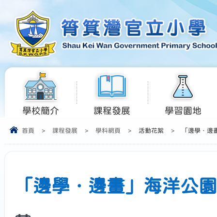
學校簡介
課程發展
學習園地
首頁
>
課程發展
>
學科網頁
>
活動花絮
>
「邊學．邊
「邊學．邊畫」海洋公園