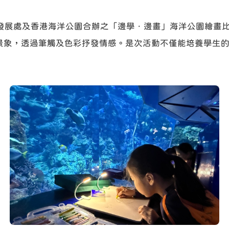
局課程發展處及香港海洋公園合辦之「邊學．邊畫」海洋公園繪
景象，透過筆觸及色彩抒發情感。是次活動不僅能培養學生