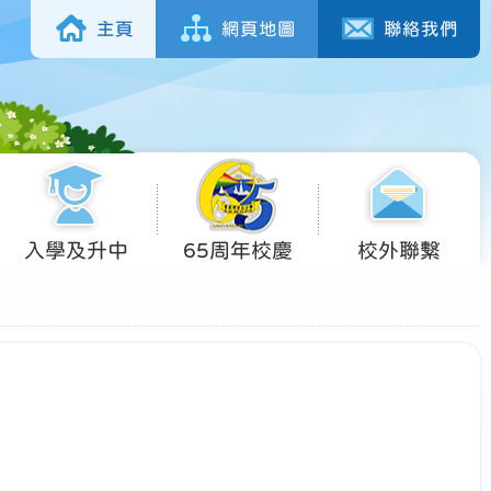
主頁
網頁地圖
聯絡我們
入學及升中
65周年校慶
校外聯繫