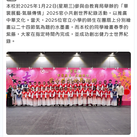
本校於2025年1月22日(星期三)參與由教育局舉辦的「華
裳展藝‧氣韻傳情」2025官小共創世界紀錄活動，以推廣
中華文化。當天，2025位官立小學的師生在團扇上分別繪
畫以二十四節氣為題的水墨畫，而本校的同學繪畫春季的
紫藤，大家在指定時間內完成，並成功創出健力士世界紀
錄。