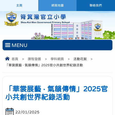
主頁
網頁地圖
聯絡我們
MENU
首頁
>
課程發展
>
學科網頁
>
活動花絮
>
「華裳展藝 ‧ 氣韻傳情」2025官小共創世界紀錄活動
「華裳展藝 ‧ 氣韻傳情」2025官
小共創世界紀錄活動
22/01/2025