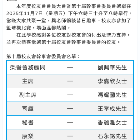
本年度校友會會員大會暨第十屆幹事會委員會選舉在
2025年11月7日（星期五）下午六時三十分至八時舉行，
當晚大家共聚一堂，與老師暢談昔日趣事。校友亦參加了
籃球機比賽，場面溫馨熱鬧。
在此學校感謝各位校友對校友會的付出及鼎力支持，
並再次恭喜當選第十屆校友會幹事會委員會的校友。
第十屆校友會幹事會委員會名單︰
榮譽會務顧問
—
劉興華先生
主席
—
李嘉欣女士
副主席
—
馮耀圖先生
司庫
—
王孝成先生
秘書
—
香麗雅女士
康樂
—
石永銘先生