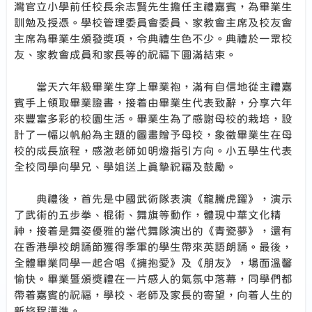
灣官立小學前任校長余志賢先生擔任主禮嘉賓，為畢業生
訓勉及授憑。學校管理委員會委員、家教會主席及校友會
主席為畢業生頒發獎項，令典禮生色不少。典禮於一眾校
友、家教會成員和家長等的祝福下圓滿結束。
當天六年級畢業生穿上畢業袍，滿有自信地從主禮嘉
賓手上領取畢業證書，接着由畢業生代表致辭，分享六年
來豐富多彩的校園生活。畢業生為了感謝母校的栽培，設
計了一幅以帆船為主題的圖畫贈予母校，象徵畢業生在母
校的成長旅程，感激老師如明燈指引方向。小五學生代表
全校同學向學兄、學姐送上真摯祝福及鼓勵。
典禮後，首先是中國武術隊表演《龍騰虎躍》，演示
了武術的五步拳、棍術、舞旗等動作，體現中華文化精
神，接着是舞姿優雅的當代舞隊演出的《青瓷夢》，還有
在香港學校朗誦節獲得季軍的學生帶來英語朗誦。最後，
全體畢業同學一起合唱《擁抱愛》及《朋友》，場面溫馨
愉快。畢業暨頒獎禮在一片感人的氣氛中落幕，同學們都
帶着嘉賓的祝福，學校、老師及家長的寄望，向着人生的
新旅程邁進。