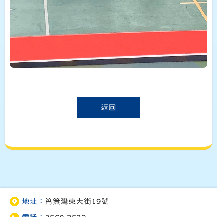
返回
地址：
筲箕灣東大街19號