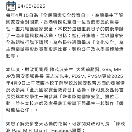
24/05/2025
每年4月15日為「全民國家安全教育日」，為讓學生了解
國家安全對國家、香港特區以至每一位香港市民的重要
性，盡力維護國家安全，本校於這個重要日子的前後舉辦
了一連串國民教育活動，包括：進行升旗禮，並以國家安
全為題進行旗下講話，為各級各班同學以「文化安全」為
主題舉辦電影欣賞暨影評比賽、麵粉公仔及水墨畫體驗活
動等。
本年度，財政司司長 陳茂波先生, 大紫荊勳賢, GBS, MH,
JP及國安委秘書長 區志光先生, PDSM, PMSM更於2025
年4月9日上午蒞臨本校了解學校於國安教育方面的發展情
況及參與「全民國家安全教育日」活動。陳司長及區秘書
長更與本校學生一同參與「齊來認識國家安全」攤位活
動，並在本校老師及家長義工指導下與學生一起製作「麵
粉熊貓公仔」。
如想了解更多當天活動的花絮，可參閱財政司司長 「陳茂
波 Paul M.P. Chan」 Facebook專頁：