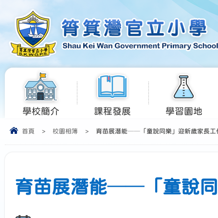
學校簡介
課程發展
學習園地
首頁
>
校園相簿
>
育苗展潛能──「童說同樂」迎新歲家長工
育苗展潛能──「童說同