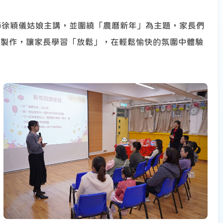
師徐穎儀姑娘主講，並圍繞「農曆新年」為主題，家長們
」製作，讓家長學習「放鬆」，在輕鬆愉快的氛圍中體驗