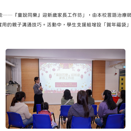
潛能──『童說同樂』迎新歲家長工作坊」，由本校言語治療
實用的親子溝通技巧。活動中，學生支援組增設「賀年福袋