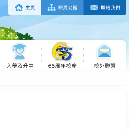
主頁
網頁地圖
聯絡我們
入學及升中
65周年校慶
校外聯繫