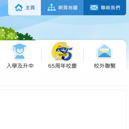
主頁
網頁地圖
聯絡我們
入學及升中
65周年校慶
校外聯繫