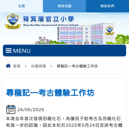
主頁
網頁地圖
聯絡我們
MENU
首頁
>
校園相簿
>
尋龍記—考古體驗工作坊
尋龍記—考古體驗工作坊
24/05/2025
本港去年首次發現恐龍化石，為讓孩子對考古及恐龍化石
有進一步的認識，因此本校於2025年5月24日安排考古體