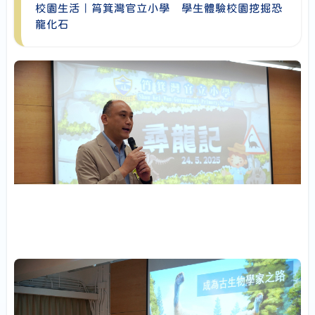
校園生活｜筲箕灣官立小學 學生體驗校園挖掘恐
龍化石