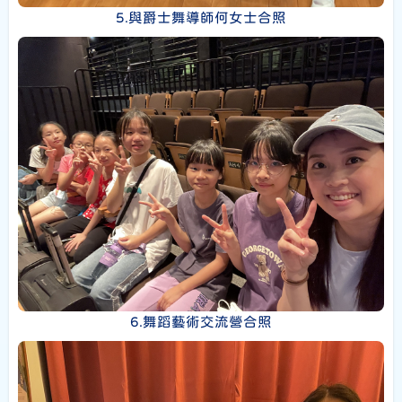
5.與爵士舞導師何女士合照
6.舞蹈藝術交流營合照