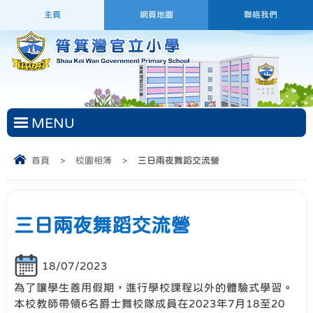
主頁
網頁地圖
聯絡我們
MENU
首頁
>
校園相簿
>
三日兩夜舞蹈交流營
三日兩夜舞蹈交流營
18/07/2023
為了讓學生善用假期，進行學校課程以外的體驗式學習。
本校教師帶領6名爵士舞校隊成員在2023年7月18至20