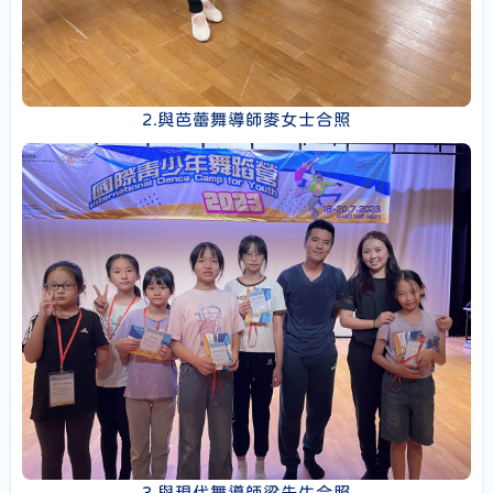
2.與芭蕾舞導師麥女士合照
3.與現代舞導師梁先生合照