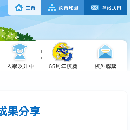
主頁
網頁地圖
聯絡我們
入學及升中
65周年校慶
校外聯繫
 成果分享