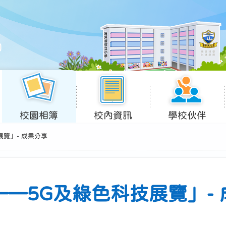
校園相簿
校內資訊
學校伙伴
展覽」- 成果分享
——5G及綠色科技展覽」-