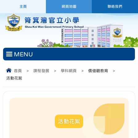
主頁
網頁地圖
聯絡我們
MENU
首頁
>
課程發展
>
學科網頁
>
價值觀教育
>
活動花絮
活動花絮