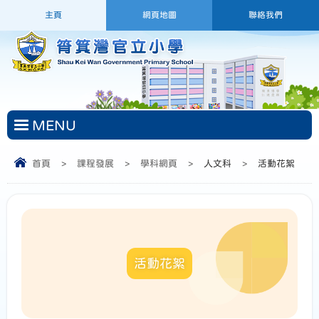
主頁
網頁地圖
聯絡我們
MENU
首頁
>
課程發展
>
學科網頁
>
人文科
>
活動花絮
活動花絮