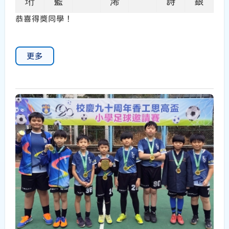
珩
藍
浠
詩
銀
恭喜得獎同學！
更多