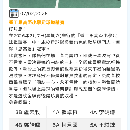
07/02/2026
香工思高盃小學足球邀請賽
好消息！
在2026年2月7日(星期六)舉行的「香工思高盃小學足
球邀請賽」中，本校足球隊憑藉出色的默契與鬥志，獲
得「思高盾」冠軍。
比賽當日，隊員們在場上全力奔跑，即使汗流浹背也從
不言棄。當決賽鳴笛完結的一刻，全隊成員興奮地相擁
歡呼，看台上的家長與老師也為這份得來不易的榮譽熱
烈鼓掌。這次奪冠不僅是對球員技術的肯定，更向全校
同學傳遞了「團結一心、永不言敗」的精神。勝負固然
重要，但球場上展現的體育精神與隊友間的深厚情誼，
才是這枚金牌背後最珍貴的收穫。
參賽同學︰
3B 盧天牧
4A 賴卓恆
4A 李明謙
4B 鄭皓暉
5A 柯君墨
5A 王騏誠