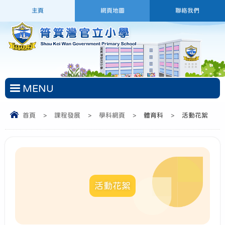
主頁
網頁地圖
聯絡我們
MENU
首頁
>
課程發展
>
學科網頁
>
體育科
>
活動花絮
活動花絮