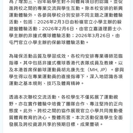
為了增加三、四年級學生對不同體育項目的認識，並促
進跨校之間的專業交流與學生互動。除本校安排的新興
運動體驗外，各參與學校分別安排不同主題之運動體驗
活動，包括：2026年2月3日由粉嶺官立小學主辦的躲
避盤體驗活動；2026年2月6日，由官立嘉道理爵士小
學主辦的非撞式欖球體驗活動；2026年3月26日，由
屯門官立小學主辦的保齡球體驗活動。
為確保活動品質及學習成效，各校均安排專業導師蒞臨
指導，其中包括非撞式欖球香港代表隊成員及教練，以
及本港首席保齡球運動員胡兆康先生（MH, JP）。參與
學生得以在專業運動員的直接指導下，深入地認識各項
運動之基本規則、技巧及體育精神。
透過本次聯校交流活動，各校學生不僅拓展了運動視
野，亦在實作體驗中培養了團隊合作、專注堅持的正向
態度。此外，跨校之間的協作展現官立小學共同推動優
質體育教育的決心。整體而言，本次活動促進學生全面
發展及跨校資源共享的預期目標，成果豐碩。