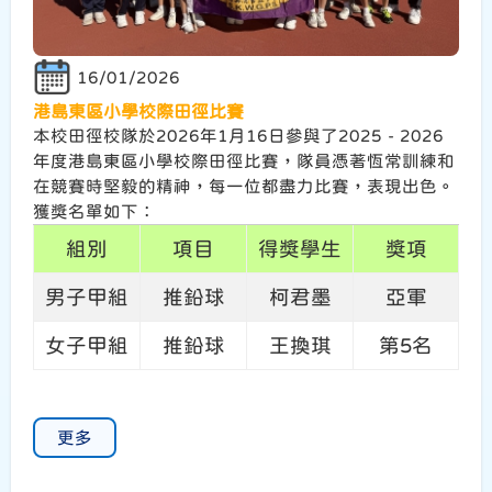
16/01/2026
港島東區小學校際田徑比賽
本校田徑校隊於2026年1月16日參與了2025 - 2026
年度港島東區小學校際田徑比賽，隊員憑著恆常訓練和
在競賽時堅毅的精神，每一位都盡力比賽，表現出色。
獲獎名單如下：
組別
項目
得獎學生
獎項
男子甲組
推鉛球
柯君墨
亞軍
女子甲組
推鉛球
王換琪
第5名
更多