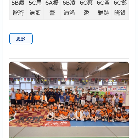
5B廖
5C馬
6A楊
6B凌
6C蔡
6C黃
6C鄭
智珩
洁藍
蕾
沛浠
盈
雅詩
晓銀
更多