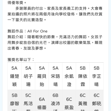
得優等獎。
多謝隊員的付出、家長及家長義工的支持。大會專
業拍攝的照片將在兩個月後向學校發佈，讓我們先欣賞
一下當天的比賽造型。
舞蹈作品：All For One
舞蹈介紹：隨着輕快的節奏，充滿活力的舞蹈，女孩子
用舞步綻放自信的光芒，演繹出校園的歡樂氣氛，顯現
出青春、友誼及夢想。
獲獎名單以下：
5A
5A
5A
5A
5A
5B
5B
鍾楚
胡子
羅貝
宋語
余凱
陳依
李芷
穎
珊
貽
晴
澄
霖
晴
5B
5C
6B
6C
6C
6A
6C
廖智
馬洁
凌沛
黃雅
鄭晓
楊蕾
蔡盈