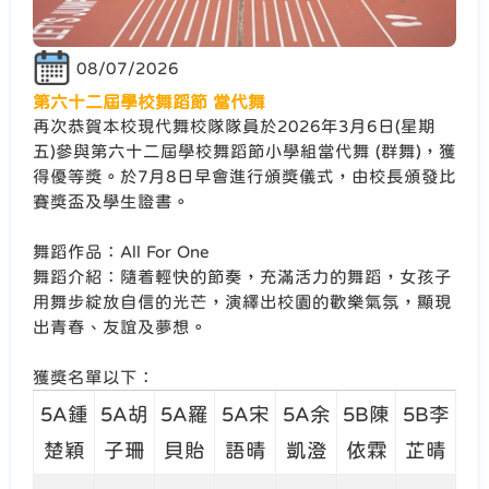
08/07/2026
第六十二屆學校舞蹈節 當代舞
再次恭賀本校現代舞校隊隊員於2026年3月6日(星期
五)參與第六十二屆學校舞蹈節小學組當代舞 (群舞)，獲
得優等獎。於7月8日早會進行頒獎儀式，由校長頒發比
賽獎盃及學生證書。
舞蹈作品：All For One
舞蹈介紹：隨着輕快的節奏，充滿活力的舞蹈，女孩子
用舞步綻放自信的光芒，演繹出校園的歡樂氣氛，顯現
出青春、友誼及夢想。
獲獎名單以下：
5A鍾
5A胡
5A羅
5A宋
5A余
5B陳
5B李
楚穎
子珊
貝貽
語晴
凱澄
依霖
芷晴