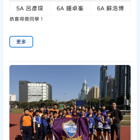
5A 呂彥琛
6A 鍾卓峯
6A 蘇浩博
恭喜得獎同學！
更多