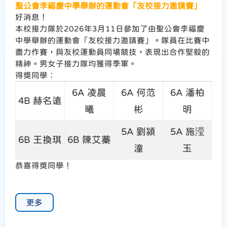
聖公會李福慶中學舉辦的運動會「友校接力邀請賽」
好消息！
本校接力隊於2026年3月11日參加了由聖公會李福慶
中學舉辦的運動會「友校接力邀請賽」。隊員在比賽中
盡力作賽，與友校運動員同場競技，表現出合作堅毅的
精神。男女子接力隊均獲得季軍。
得獎同學︰
6A 凌晨
6A 何范
6A 潘柏
4B 赫名遠
曦
彬
明
5A 劉潁
5A 施滢
6B 王換琪
6B 陳艾蓁
潼
玉
恭喜得獎同學！
更多