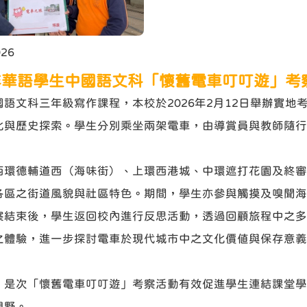
026
非華語學生中國語文科「懷舊電車叮叮遊」考
文科三年級寫作課程，本校於2026年2月12日舉辦實地
化與歷史探索。學生分別乘坐兩架電車，由導賞員與教師隨行
德輔道西（海味街）、上環西港城、中環遮打花園及終審
各區之街道風貌與社區特色。期間，學生亦參與觸摸及嗅聞海
察結束後，學生返回校內進行反思活動，透過回顧旅程中之多
之體驗，進一步探討電車於現代城市中之文化價值與保存意義
次「懷舊電車叮叮遊」考察活動有效促進學生連結課堂學
視野。