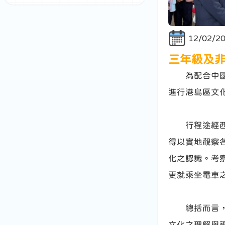
12/02/2
三年級及
為配合中國語
進行港島區文
行程途經西環
得以實地觀察
化之認識。考
更就乘坐電車
總括而言，是
文化之理解與