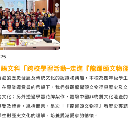
025
國語文科「跨校學習活動–走進『龍躍頭文物
香港的歷史發展及傳統文化的認識和興趣，本校為四年級學生
。在專業導賞員的帶領下，我們參觀龍躍頭文物徑具歷史及文
地文化；另外透過學習花牌紮作，體驗中國非物質文化遺產的
感受及體會。總括而言，是次「『龍躍頭文物徑』看歷史專題
學生對歷史文化的理解，培養愛港愛家的情懷。