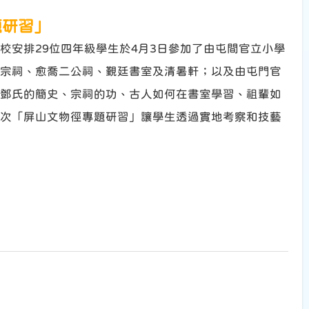
題研習」
校安排29位四年級學生於4月3日參加了由屯間官立小學
宗祠、愈喬二公祠、覲廷書室及清暑軒；以及由屯門官
鄧氏的簡史、宗祠的功、古人如何在書室學習、祖輩如
次「屏山文物徑專題研習」讓學生透過實地考察和技藝