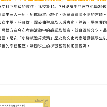
文科四年級的寫作，我校於11月7日邀請屯門官立小學29
校學生三人一組，組成學習小夥伴，遊覽筲箕灣不同的古蹟。
官立小學、船廠群、譚公仙聖廟及天后古廟。然後，學生便回
了解對方在今次考察活動中的感受及體會，並且互相分享。最
而言，是次「小腳板遊筲箕灣」歷史及文化考察活動讓學生以
意義的學習經歷，鞏固學生的學習基礎和拓展視野。