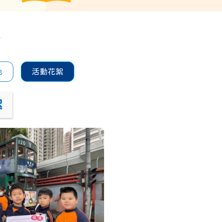
科
色
活動花絮
絮