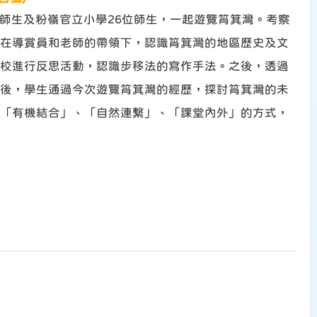
位師生及粉嶺官立小學26位師生，一起遊覽筲箕灣。考察
在導賞員和老師的帶領下，認識筲箕灣的地區歷史及文
校進行反思活動，認識步移法的寫作手法。之後，透過
後，學生通過今次遊覽筲箕灣的經歷，探討筲箕灣的未
「有機結合」、「自然連繫」、「課堂內外」的方式，