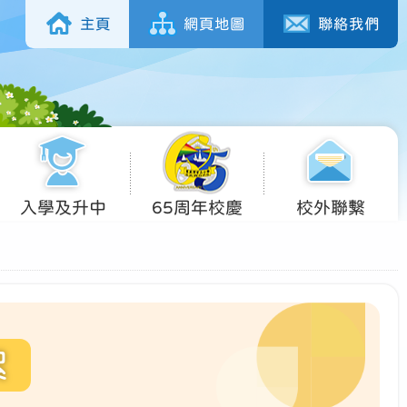
主頁
網頁地圖
聯絡我們
入學及升中
65周年校慶
校外聯繫
絮